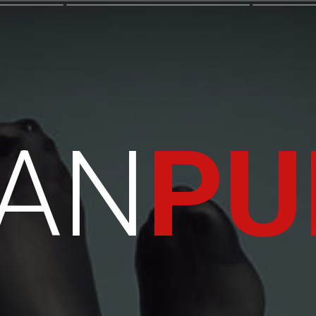
IAN
PU