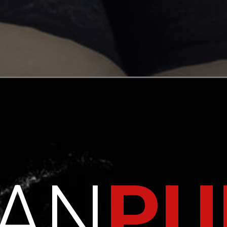
IAN
PU