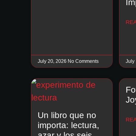
Im
RE
July 20, 2026
No Comments
July
Fo
Jo
Un libro que no
RE
importa: lectura,
azar y los seis