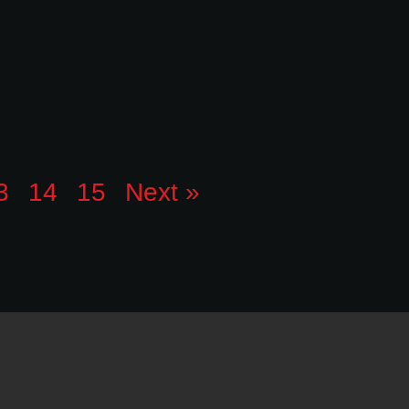
3
14
15
Next »