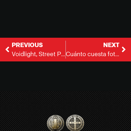
PREVIOUS
NEXT
Voidlight, Street Photography y el Regreso de las Digicams
Cuánto cuesta fotos Boudoir en Bogotá