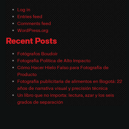
Log in
Entries feed
Comments feed
WordPress.org
Recent Posts
Fotógrafos Boudoir
Fotografía Política de Alto Impacto
Cómo Hacer Hielo Falso para Fotografía de
Producto
Fotografía publicitaria de alimentos en Bogotá: 22
años de narrativa visual y precisión técnica
Un libro que no importa: lectura, azar y los seis
grados de separación