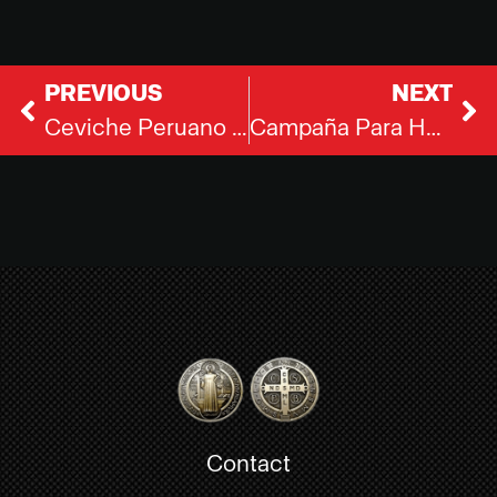
PREVIOUS
NEXT
Ceviche Peruano :: Fotografía de Alimentos Bogotá
Campaña Para Heladerías Gelarti
Contact