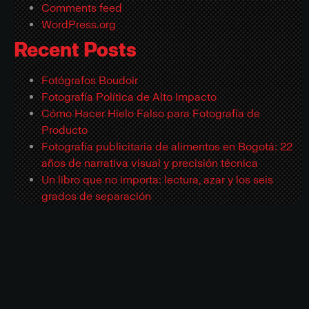
Comments feed
WordPress.org
Recent Posts
Fotógrafos Boudoir
Fotografía Política de Alto Impacto
Cómo Hacer Hielo Falso para Fotografía de
Producto
Fotografía publicitaria de alimentos en Bogotá: 22
años de narrativa visual y precisión técnica
Un libro que no importa: lectura, azar y los seis
grados de separación